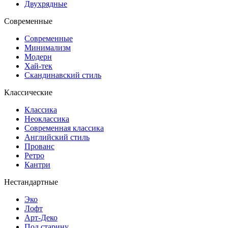
Двухрядные
Современные
Современные
Минимализм
Модерн
Хай-тек
Скандинавский стиль
Классические
Классика
Неоклассика
Современная классика
Английский стиль
Прованс
Ретро
Кантри
Нестандартные
Эко
Лофт
Арт-Деко
Под старину