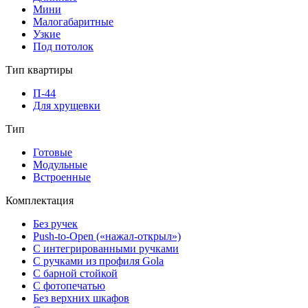
Мини
Малогабаритные
Узкие
Под потолок
Тип квартиры
П-44
Для хрущевки
Тип
Готовые
Модульные
Встроенные
Комплектация
Без ручек
Push-to-Open («нажал-открыл»)
С интегрированными ручками
С ручками из профиля Gola
С барной стойкой
С фотопечатью
Без верхних шкафов