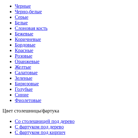
Черные
Черно-белые
Серые
Белые
Слоновая кость
Бежевые
Коричневые
Бордовые
Красные
Розовые
Оранжевые
Желтые
Салатовые
Зеленые
Бирюзовые
Голубые
Синие
Фиолетовые
Цвет столешницы/фартука
Со столешницей под дерево
С фартуком под дерево
С фартуком под кирпич