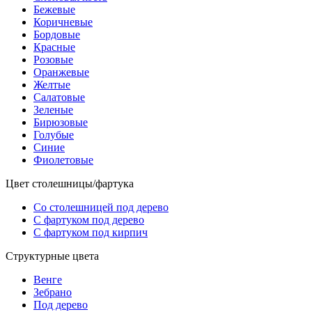
Бежевые
Коричневые
Бордовые
Красные
Розовые
Оранжевые
Желтые
Салатовые
Зеленые
Бирюзовые
Голубые
Синие
Фиолетовые
Цвет столешницы/фартука
Со столешницей под дерево
С фартуком под дерево
С фартуком под кирпич
Структурные цвета
Венге
Зебрано
Под дерево