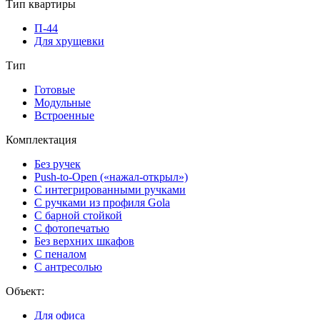
Тип квартиры
П-44
Для хрущевки
Тип
Готовые
Модульные
Встроенные
Комплектация
Без ручек
Push-to-Open («нажал-открыл»)
С интегрированными ручками
С ручками из профиля Gola
С барной стойкой
С фотопечатью
Без верхних шкафов
С пеналом
С антресолью
Объект:
Для офиса