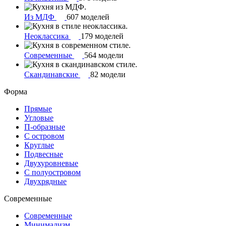
Из МДФ
607 моделей
Неоклассика
179 моделей
Современные
564 модели
Скандинавские
82 модели
Форма
Прямые
Угловые
П-образные
С островом
Круглые
Подвесные
Двухуровневые
С полуостровом
Двухрядные
Современные
Современные
Минимализм