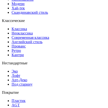
Модерн
Хай-тек
Скандинавский стиль
Классические
Классика
Неоклассика
Современная классика
Английский стиль
Прованс
Ретро
Кантри
Нестандартные
Эко
Лофт
Арт-Деко
Под старину
Покрытие
Пластик
AGT