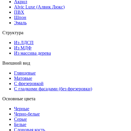
Акрил
Alvic Luxe (Алвик Люкс)
ПВХ
Шпон
Эмаль
Структура
Из ЛДСП
Из МДФ
Из массива дерева
Внешний вид
Глянцевые
Матовые
С фрезеровкой
С гладкими фасадами (без фрезеровки)
Основные цвета
Черные
Черно-белые
Серые
Белые
Слоновая кость