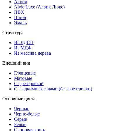
Акрил
Alvic Luxe (Алвик Люкс)
ПВХ
Шпон
Эмаль
Структура
Из ЛДСП
Из МДФ
Из массива дерева
Внешний вид
Глянцевые
Матовые
С фрезеровкой
С гладкими фасадами (без фрезеровки)
Основные цвета
Черные
Черно-белые
Серые
Белые
Слоновая кость