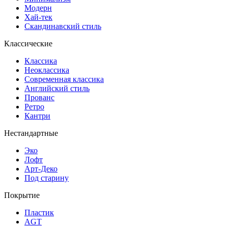
Модерн
Хай-тек
Скандинавский стиль
Классические
Классика
Неоклассика
Современная классика
Английский стиль
Прованс
Ретро
Кантри
Нестандартные
Эко
Лофт
Арт-Деко
Под старину
Покрытие
Пластик
AGT