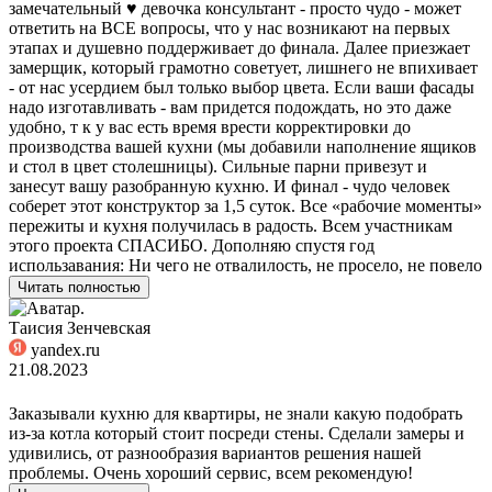
замечательный ♥️ девочка консультант - просто чудо - может
ответить на ВСЕ вопросы, что у нас возникают на первых
этапах и душевно поддерживает до финала. Далее приезжает
замерщик, который грамотно советует, лишнего не впихивает
- от нас усердием был только выбор цвета. Если ваши фасады
надо изготавливать - вам придется подождать, но это даже
удобно, т к у вас есть время врести корректировки до
производства вашей кухни (мы добавили наполнение ящиков
и стол в цвет столешницы). Сильные парни привезут и
занесут вашу разобранную кухню. И финал - чудо человек
соберет этот конструктор за 1,5 суток. Все «рабочие моменты»
пережиты и кухня получилась в радость. Всем участникам
этого проекта СПАСИБО. Дополняю спустя год
использавания: Ни чего не отвалилость, не просело, не повело
Читать полностью
Таисия Зенчевская
yandex.ru
21.08.2023
Заказывали кухню для квартиры, не знали какую подобрать
из-за котла который стоит посреди стены. Сделали замеры и
удивились, от разнообразия вариантов решения нашей
проблемы. Очень хороший сервис, всем рекомендую!