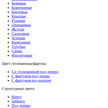
Бежевые
Коричневые
Бордовые
Красные
Розовые
Оранжевые
Желтые
Салатовые
Зеленые
Бирюзовые
Голубые
Синие
Фиолетовые
Цвет столешницы/фартука
Со столешницей под дерево
С фартуком под дерево
С фартуком под кирпич
Структурные цвета
Венге
Зебрано
Под дерево