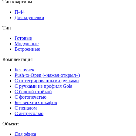
Тип квартиры
П-44
Для хрущевки
Тип
Готовые
Модульные
Встроенные
Комплектация
Без ручек
Push-to-Open («нажал-открыл»)
С интегрированными ручками
С ручками из профиля Gola
С барной стойкой
С фотопечатью
Без верхних шкафов
С пеналом
С антресолью
Объект:
Для офиса