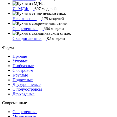
Из МДФ
607 моделей
Неоклассика
179 моделей
Современные
564 модели
Скандинавские
82 модели
Форма
Прямые
Угловые
П-образные
С островом
Круглые
Подвесные
Двухуровневые
С полуостровом
Двухрядные
Современные
Современные
Минимализм