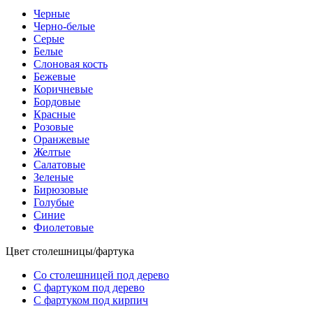
Черные
Черно-белые
Серые
Белые
Слоновая кость
Бежевые
Коричневые
Бордовые
Красные
Розовые
Оранжевые
Желтые
Салатовые
Зеленые
Бирюзовые
Голубые
Синие
Фиолетовые
Цвет столешницы/фартука
Со столешницей под дерево
С фартуком под дерево
С фартуком под кирпич