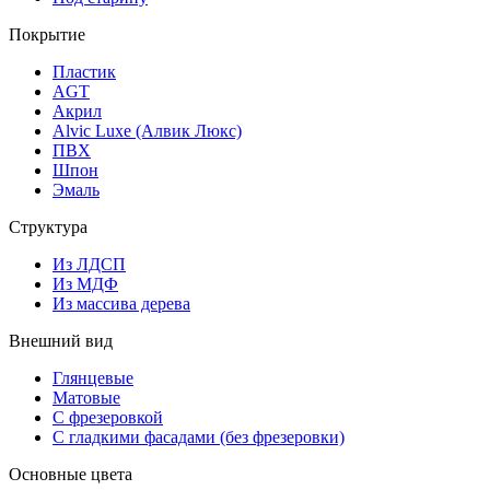
Покрытие
Пластик
AGT
Акрил
Alvic Luxe (Алвик Люкс)
ПВХ
Шпон
Эмаль
Структура
Из ЛДСП
Из МДФ
Из массива дерева
Внешний вид
Глянцевые
Матовые
С фрезеровкой
С гладкими фасадами (без фрезеровки)
Основные цвета