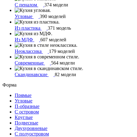
С пеналом
374 модели
Угловые
390 моделей
Из пластика
371 модель
Из МДФ
607 моделей
Неоклассика
179 моделей
Современные
564 модели
Скандинавские
82 модели
Форма
Прямые
Угловые
П-образные
С островом
Круглые
Подвесные
Двухуровневые
С полуостровом