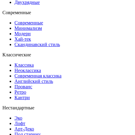
Двухрядные
Современные
Современные
Минимализм
Модерн
Хай-тек
Скандинавский стиль
Классические
Классика
Неоклассика
Современная классика
Английский стиль
Прованс
Ретро
Кантри
Нестандартные
Эко
Лофт
Арт-Деко
Под старину