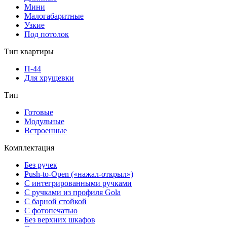
Мини
Малогабаритные
Узкие
Под потолок
Тип квартиры
П-44
Для хрущевки
Тип
Готовые
Модульные
Встроенные
Комплектация
Без ручек
Push-to-Open («нажал-открыл»)
С интегрированными ручками
С ручками из профиля Gola
С барной стойкой
С фотопечатью
Без верхних шкафов