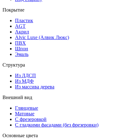
Покрытие
Пластик
AGT
Акрил
Alvic Luxe (Алвик Люкс)
ПВХ
Шпон
Эмаль
Структура
Из ЛДСП
Из МДФ
Из массива дерева
Внешний вид
Глянцевые
Матовые
С фрезеровкой
С гладкими фасадами (без фрезеровки)
Основные цвета