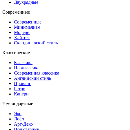
Двухрядные
Современные
Современные
Минимализм
Модерн
Хай-тек
Скандинавский стиль
Классические
Классика
Неоклассика
Современная классика
Английский стиль
Прованс
Ретро
Кантри
Нестандартные
Эко
Лофт
Арт-Деко
Под старину