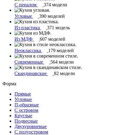
С пеналом
374 модели
Угловые
390 моделей
Из пластика
371 модель
Из МДФ
607 моделей
Неоклассика
179 моделей
Современные
564 модели
Скандинавские
82 модели
Форма
Прямые
Угловые
П-образные
С островом
Круглые
Подвесные
Двухуровневые
С полуостровом