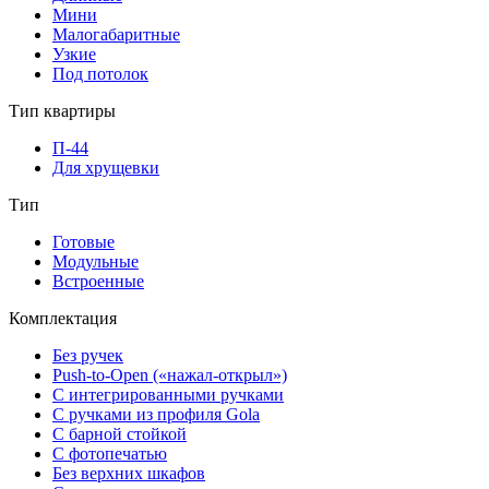
Мини
Малогабаритные
Узкие
Под потолок
Тип квартиры
П-44
Для хрущевки
Тип
Готовые
Модульные
Встроенные
Комплектация
Без ручек
Push-to-Open («нажал-открыл»)
С интегрированными ручками
С ручками из профиля Gola
С барной стойкой
С фотопечатью
Без верхних шкафов