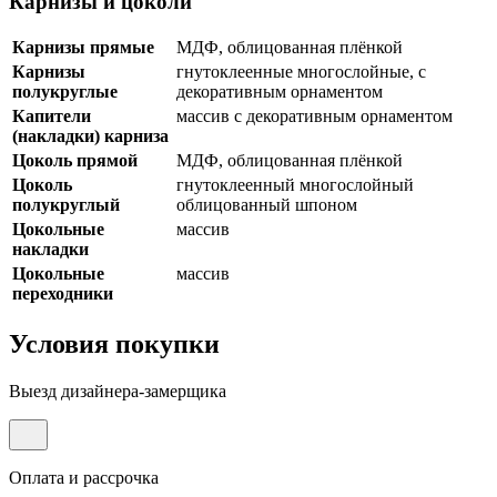
Карнизы и цоколи
Карнизы прямые
МДФ, облицованная плёнкой
Карнизы
гнутоклеенные многослойные, с
полукруглые
декоративным орнаментом
Капители
массив с декоративным орнаментом
(накладки) карниза
Цоколь прямой
МДФ, облицованная плёнкой
Цоколь
гнутоклеенный многослойный
полукруглый
облицованный шпоном
Цокольные
массив
накладки
Цокольные
массив
переходники
Условия покупки
Выезд дизайнера-замерщика
Оплата и рассрочка