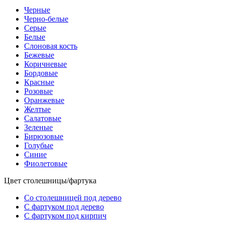
Черные
Черно-белые
Серые
Белые
Слоновая кость
Бежевые
Коричневые
Бордовые
Красные
Розовые
Оранжевые
Желтые
Салатовые
Зеленые
Бирюзовые
Голубые
Синие
Фиолетовые
Цвет столешницы/фартука
Со столешницей под дерево
С фартуком под дерево
С фартуком под кирпич