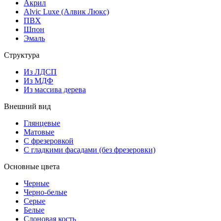
Акрил
Alvic Luxe (Алвик Люкс)
ПВХ
Шпон
Эмаль
Структура
Из ЛДСП
Из МДФ
Из массива дерева
Внешний вид
Глянцевые
Матовые
С фрезеровкой
С гладкими фасадами (без фрезеровки)
Основные цвета
Черные
Черно-белые
Серые
Белые
Слоновая кость