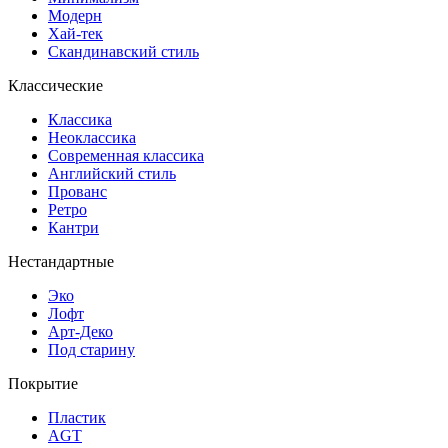
Модерн
Хай-тек
Скандинавский стиль
Классические
Классика
Неоклассика
Современная классика
Английский стиль
Прованс
Ретро
Кантри
Нестандартные
Эко
Лофт
Арт-Деко
Под старину
Покрытие
Пластик
AGT