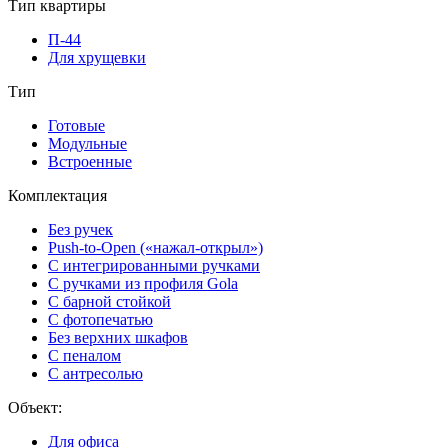
Тип квартиры
П-44
Для хрущевки
Тип
Готовые
Модульные
Встроенные
Комплектация
Без ручек
Push-to-Open («нажал-открыл»)
С интегрированными ручками
С ручками из профиля Gola
С барной стойкой
С фотопечатью
Без верхних шкафов
С пеналом
С антресолью
Объект:
Для офиса