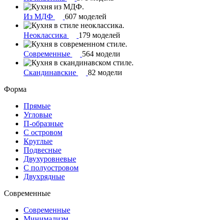
Из МДФ
607 моделей
Неоклассика
179 моделей
Современные
564 модели
Скандинавские
82 модели
Форма
Прямые
Угловые
П-образные
С островом
Круглые
Подвесные
Двухуровневые
С полуостровом
Двухрядные
Современные
Современные
Минимализм