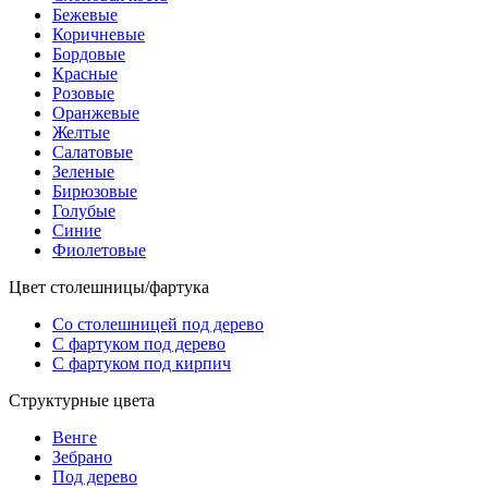
Бежевые
Коричневые
Бордовые
Красные
Розовые
Оранжевые
Желтые
Салатовые
Зеленые
Бирюзовые
Голубые
Синие
Фиолетовые
Цвет столешницы/фартука
Со столешницей под дерево
С фартуком под дерево
С фартуком под кирпич
Структурные цвета
Венге
Зебрано
Под дерево