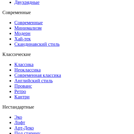
Двухрядные
Современные
Современные
Минимализм
Модерн
Хай-тек
Скандинавский стиль
Классические
Классика
Неоклассика
Современная классика
Английский стиль
Прованс
Ретро
Кантри
Нестандартные
Эко
Лофт
Арт-Деко
Под старину