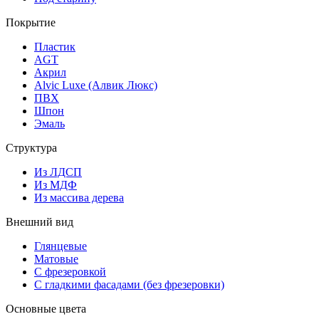
Покрытие
Пластик
AGT
Акрил
Alvic Luxe (Алвик Люкс)
ПВХ
Шпон
Эмаль
Структура
Из ЛДСП
Из МДФ
Из массива дерева
Внешний вид
Глянцевые
Матовые
С фрезеровкой
С гладкими фасадами (без фрезеровки)
Основные цвета