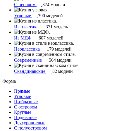
С пеналом
374 модели
Угловые
390 моделей
Из пластика
371 модель
Из МДФ
607 моделей
Неоклассика
179 моделей
Современные
564 модели
Скандинавские
82 модели
Форма
Прямые
Угловые
П-образные
С островом
Круглые
Подвесные
Двухуровневые
С полуостровом