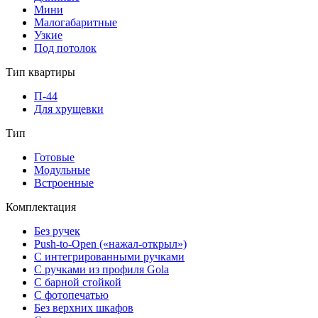
Мини
Малогабаритные
Узкие
Под потолок
Тип квартиры
П-44
Для хрущевки
Тип
Готовые
Модульные
Встроенные
Комплектация
Без ручек
Push-to-Open («нажал-открыл»)
С интегрированными ручками
С ручками из профиля Gola
С барной стойкой
С фотопечатью
Без верхних шкафов