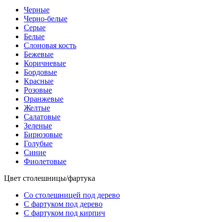
Черные
Черно-белые
Серые
Белые
Слоновая кость
Бежевые
Коричневые
Бордовые
Красные
Розовые
Оранжевые
Желтые
Салатовые
Зеленые
Бирюзовые
Голубые
Синие
Фиолетовые
Цвет столешницы/фартука
Со столешницей под дерево
С фартуком под дерево
С фартуком под кирпич