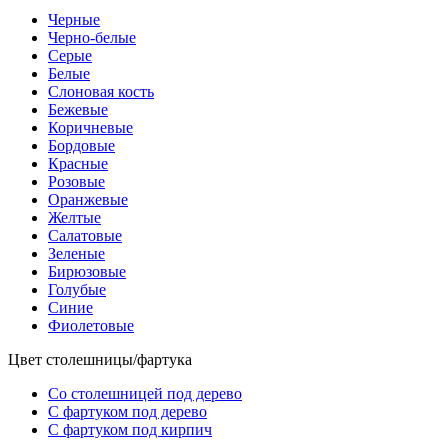
Черные
Черно-белые
Серые
Белые
Слоновая кость
Бежевые
Коричневые
Бордовые
Красные
Розовые
Оранжевые
Желтые
Салатовые
Зеленые
Бирюзовые
Голубые
Синие
Фиолетовые
Цвет столешницы/фартука
Со столешницей под дерево
С фартуком под дерево
С фартуком под кирпич