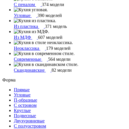
С пеналом
374 модели
Угловые
390 моделей
Из пластика
371 модель
Из МДФ
607 моделей
Неоклассика
179 моделей
Современные
564 модели
Скандинавские
82 модели
Форма
Прямые
Угловые
П-образные
С островом
Круглые
Подвесные
Двухуровневые
С полуостровом