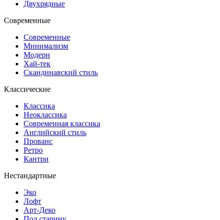
Двухрядные
Современные
Современные
Минимализм
Модерн
Хай-тек
Скандинавский стиль
Классические
Классика
Неоклассика
Современная классика
Английский стиль
Прованс
Ретро
Кантри
Нестандартные
Эко
Лофт
Арт-Деко
Под старину