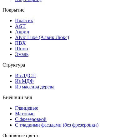
Покрытие
Пластик
AGT
Акрил
Alvic Luxe (Алвик Люкс)
ПВХ
Шпон
Эмаль
Структура
Из ЛДСП
Из МДФ
Из массива дерева
Внешний вид
Глянцевые
Матовые
С фрезеровкой
С гладкими фасадами (без фрезеровки)
Основные цвета