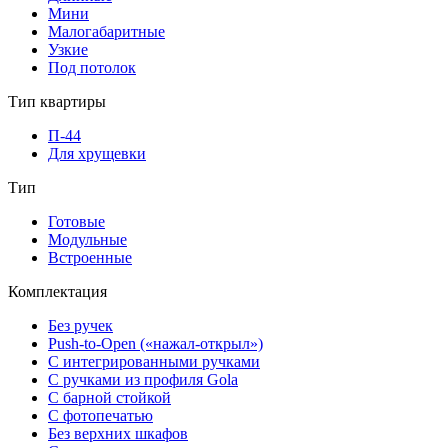
Мини
Малогабаритные
Узкие
Под потолок
Тип квартиры
П-44
Для хрущевки
Тип
Готовые
Модульные
Встроенные
Комплектация
Без ручек
Push-to-Open («нажал-открыл»)
С интегрированными ручками
С ручками из профиля Gola
С барной стойкой
С фотопечатью
Без верхних шкафов