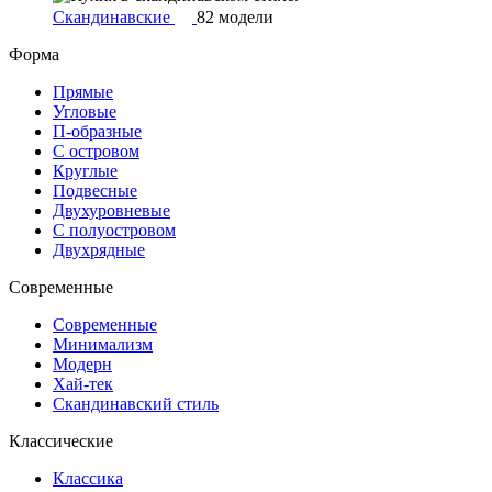
Скандинавские
82 модели
Форма
Прямые
Угловые
П-образные
С островом
Круглые
Подвесные
Двухуровневые
С полуостровом
Двухрядные
Современные
Современные
Минимализм
Модерн
Хай-тек
Скандинавский стиль
Классические
Классика