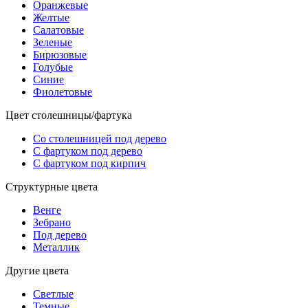
Оранжевые
Желтые
Салатовые
Зеленые
Бирюзовые
Голубые
Синие
Фиолетовые
Цвет столешницы/фартука
Со столешницей под дерево
С фартуком под дерево
С фартуком под кирпич
Структурные цвета
Венге
Зебрано
Под дерево
Металлик
Другие цвета
Светлые
Темные