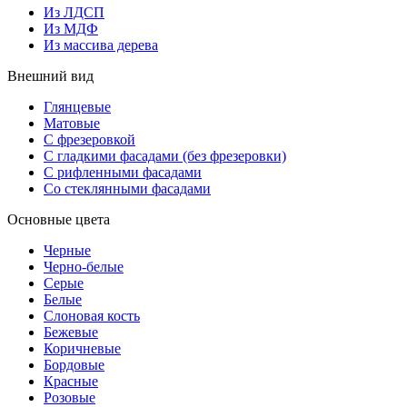
Из ЛДСП
Из МДФ
Из массива дерева
Внешний вид
Глянцевые
Матовые
С фрезеровкой
С гладкими фасадами (без фрезеровки)
С рифленными фасадами
Со стеклянными фасадами
Основные цвета
Черные
Черно-белые
Серые
Белые
Слоновая кость
Бежевые
Коричневые
Бордовые
Красные
Розовые