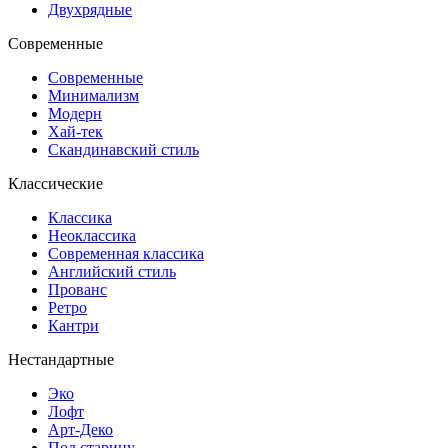
Двухрядные
Современные
Современные
Минимализм
Модерн
Хай-тек
Скандинавский стиль
Классические
Классика
Неоклассика
Современная классика
Английский стиль
Прованс
Ретро
Кантри
Нестандартные
Эко
Лофт
Арт-Деко
Под старину