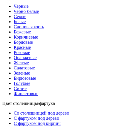
Черные
Черно-белые
Серые
Белые
Слоновая кость
Бежевые
Коричневые
Бордовые
Красные
Розовые
Оранжевые
Желтые
Салатовые
Зеленые
Бирюзовые
Голубые
Синие
Фиолетовые
Цвет столешницы/фартука
Со столешницей под дерево
С фартуком под дерево
С фартуком под кирпич