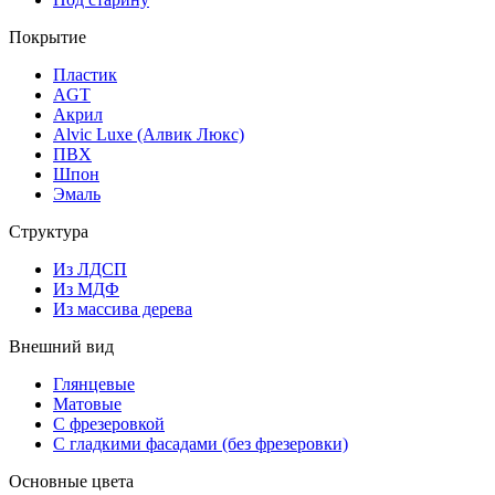
Покрытие
Пластик
AGT
Акрил
Alvic Luxe (Алвик Люкс)
ПВХ
Шпон
Эмаль
Структура
Из ЛДСП
Из МДФ
Из массива дерева
Внешний вид
Глянцевые
Матовые
С фрезеровкой
С гладкими фасадами (без фрезеровки)
Основные цвета