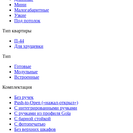
Мини
Малогабаритные
Узкие
Под потолок
Тип квартиры
П-44
Для хрущевки
Тип
Готовые
Модульные
Встроенные
Комплектация
Без ручек
Push-to-Open («нажал-открыл»)
С интегрированными ручками
С ручками из профиля Gola
С барной стойкой
С фотопечатью
Без верхних шкафов