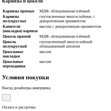
Карнизы и цоколи
Карнизы прямые
МДФ, облицованная плёнкой
Карнизы
гнутоклеенные многослойные, с
полукруглые
декоративным орнаментом
Капители
массив с декоративным орнаментом
(накладки) карниза
Цоколь прямой
МДФ, облицованная плёнкой
Цоколь
гнутоклеенный многослойный
полукруглый
облицованный шпоном
Цокольные
массив
накладки
Цокольные
массив
переходники
Условия покупки
Выезд дизайнера-замерщика
Оплата и рассрочка