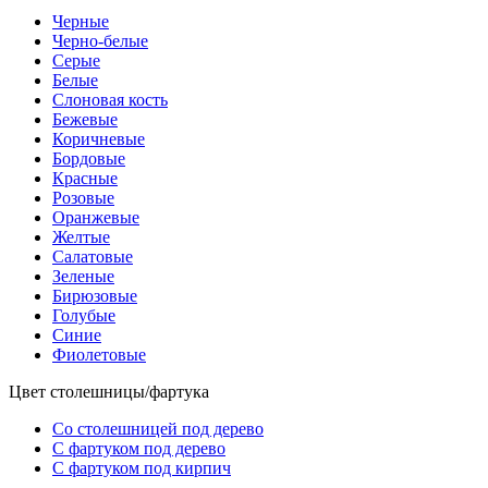
Черные
Черно-белые
Серые
Белые
Слоновая кость
Бежевые
Коричневые
Бордовые
Красные
Розовые
Оранжевые
Желтые
Салатовые
Зеленые
Бирюзовые
Голубые
Синие
Фиолетовые
Цвет столешницы/фартука
Со столешницей под дерево
С фартуком под дерево
С фартуком под кирпич