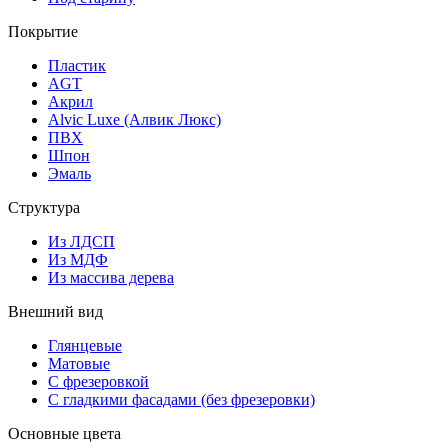
Покрытие
Пластик
AGT
Акрил
Alvic Luxe (Алвик Люкс)
ПВХ
Шпон
Эмаль
Структура
Из ЛДСП
Из МДФ
Из массива дерева
Внешний вид
Глянцевые
Матовые
С фрезеровкой
С гладкими фасадами (без фрезеровки)
Основные цвета