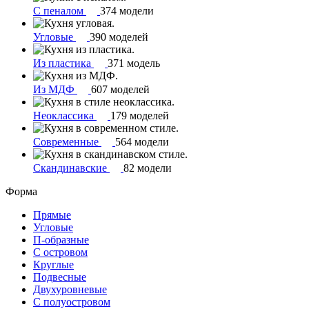
С пеналом
374 модели
Угловые
390 моделей
Из пластика
371 модель
Из МДФ
607 моделей
Неоклассика
179 моделей
Современные
564 модели
Скандинавские
82 модели
Форма
Прямые
Угловые
П-образные
С островом
Круглые
Подвесные
Двухуровневые
С полуостровом