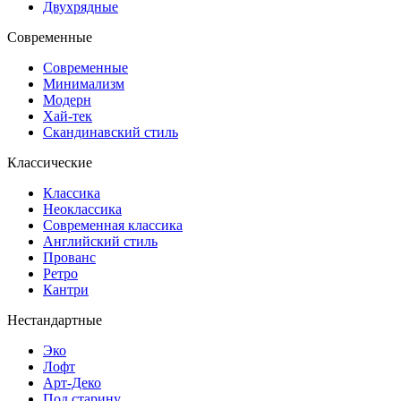
Двухрядные
Современные
Современные
Минимализм
Модерн
Хай-тек
Скандинавский стиль
Классические
Классика
Неоклассика
Современная классика
Английский стиль
Прованс
Ретро
Кантри
Нестандартные
Эко
Лофт
Арт-Деко
Под старину