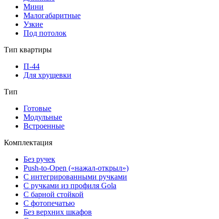
Мини
Малогабаритные
Узкие
Под потолок
Тип квартиры
П-44
Для хрущевки
Тип
Готовые
Модульные
Встроенные
Комплектация
Без ручек
Push-to-Open («нажал-открыл»)
С интегрированными ручками
С ручками из профиля Gola
С барной стойкой
С фотопечатью
Без верхних шкафов