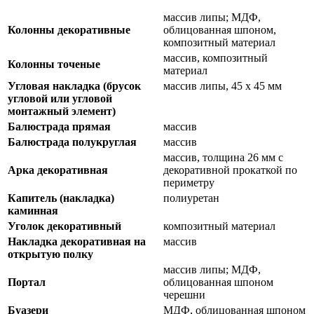
массив липы; МДФ,
Колонны декоративные
облицованная шпоном,
композитный материал
массив, композитный
Колонны точеные
материал
Угловая накладка (брусок
массив липы, 45 х 45 мм
угловой или угловой
монтажный элемент)
Балюстрада прямая
массив
Балюстрада полукруглая
массив
массив, толщина 26 мм с
Арка декоративная
декоративной прокаткой по
периметру
Капитель (накладка)
полиуретан
каминная
Уголок декоративный
композитный материал
Накладка декоративная на
массив
открытую полку
массив липы; МДФ,
Портал
облицованная шпоном
черешни
Буазери
МДФ, облицованная шпоном