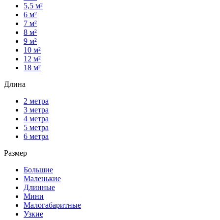
5,5 м²
6 м²
7 м²
8 м²
9 м²
10 м²
12 м²
18 м²
Длина
2 метра
3 метра
4 метра
5 метра
6 метра
Размер
Большие
Маленькие
Длинные
Мини
Малогабаритные
Узкие