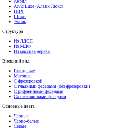
Акрил
Alvic Luxe (Алвик Люкс)
ПВХ
Шпон
Эмаль
Структура
Из ЛДСП
Из МДФ
Из массива дерева
Внешний вид
Глянцевые
Матовые
С фрезеровкой
С гладкими фасадами (без фрезеровки)
С рифленными фасадами
Со стеклянными фасадами
Основные цвета
Черные
Черно-белые
Серые