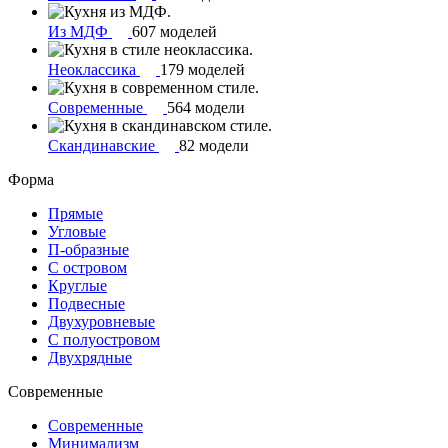
Из МДФ
607 моделей
Неоклассика
179 моделей
Современные
564 модели
Скандинавские
82 модели
Форма
Прямые
Угловые
П-образные
С островом
Круглые
Подвесные
Двухуровневые
С полуостровом
Двухрядные
Современные
Современные
Минимализм