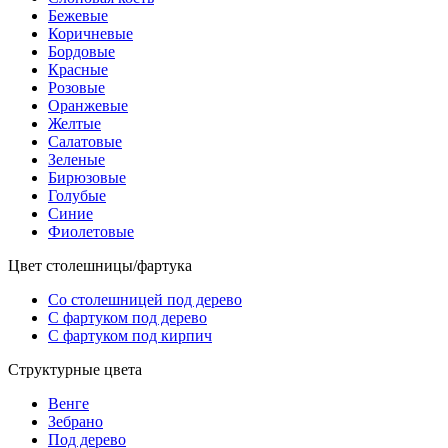
Бежевые
Коричневые
Бордовые
Красные
Розовые
Оранжевые
Желтые
Салатовые
Зеленые
Бирюзовые
Голубые
Синие
Фиолетовые
Цвет столешницы/фартука
Со столешницей под дерево
С фартуком под дерево
С фартуком под кирпич
Структурные цвета
Венге
Зебрано
Под дерево