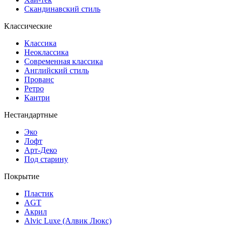
Скандинавский стиль
Классические
Классика
Неоклассика
Современная классика
Английский стиль
Прованс
Ретро
Кантри
Нестандартные
Эко
Лофт
Арт-Деко
Под старину
Покрытие
Пластик
AGT
Акрил
Alvic Luxe (Алвик Люкс)