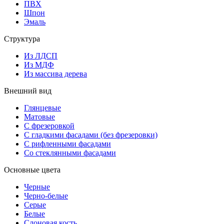
ПВХ
Шпон
Эмаль
Структура
Из ЛДСП
Из МДФ
Из массива дерева
Внешний вид
Глянцевые
Матовые
С фрезеровкой
С гладкими фасадами (без фрезеровки)
С рифленными фасадами
Со стеклянными фасадами
Основные цвета
Черные
Черно-белые
Серые
Белые
Слоновая кость