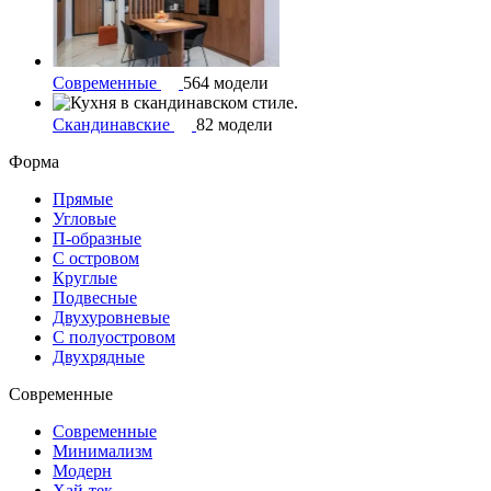
Современные
564 модели
Скандинавские
82 модели
Форма
Прямые
Угловые
П-образные
С островом
Круглые
Подвесные
Двухуровневые
С полуостровом
Двухрядные
Современные
Современные
Минимализм
Модерн
Хай-тек