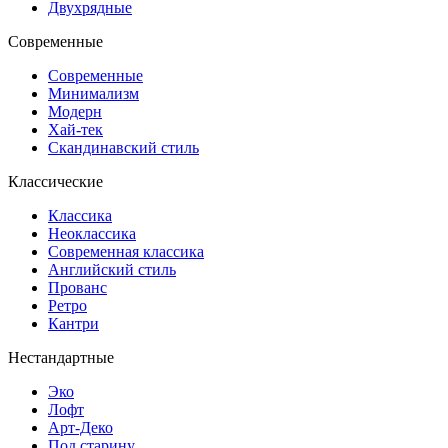
Двухрядные
Современные
Современные
Минимализм
Модерн
Хай-тек
Скандинавский стиль
Классические
Классика
Неоклассика
Современная классика
Английский стиль
Прованс
Ретро
Кантри
Нестандартные
Эко
Лофт
Арт-Деко
Под старину