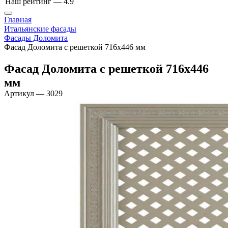
Наш рейтинг —
4.9
Главная
Итальянские фасады
Фасады Доломита
Фасад Доломита с решеткой 716х446 мм
Фасад Доломита с решеткой 716х446
мм
Артикул
—
3029