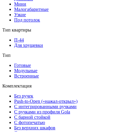
Мини
Малогабаритные
Узкие
Под потолок
Тип квартиры
П-44
Для хрущевки
Тип
Готовые
Модульные
Встроенные
Комплектация
Без ручек
Push-to-Open («нажал-открыл»)
С интегрированными ручками
С ручками из профиля Gola
С барной стойкой
С фотопечатью
Без верхних шкафов