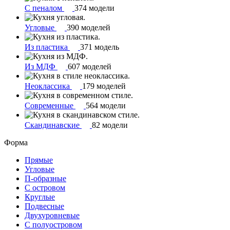
С пеналом
374 модели
Угловые
390 моделей
Из пластика
371 модель
Из МДФ
607 моделей
Неоклассика
179 моделей
Современные
564 модели
Скандинавские
82 модели
Форма
Прямые
Угловые
П-образные
С островом
Круглые
Подвесные
Двухуровневые
С полуостровом