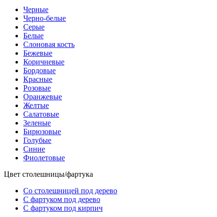
Черные
Черно-белые
Серые
Белые
Слоновая кость
Бежевые
Коричневые
Бордовые
Красные
Розовые
Оранжевые
Желтые
Салатовые
Зеленые
Бирюзовые
Голубые
Синие
Фиолетовые
Цвет столешницы/фартука
Со столешницей под дерево
С фартуком под дерево
С фартуком под кирпич