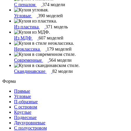
С пеналом
374 модели
Угловые
390 моделей
Из пластика
371 модель
Из МДФ
607 моделей
Неоклассика
179 моделей
Современные
564 модели
Скандинавские
82 модели
Форма
Прямые
Угловые
П-образные
С островом
Круглые
Подвесные
Двухуровневые
С полуостровом