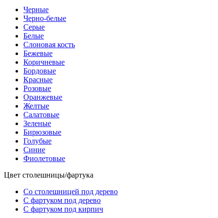
Черные
Черно-белые
Серые
Белые
Слоновая кость
Бежевые
Коричневые
Бордовые
Красные
Розовые
Оранжевые
Желтые
Салатовые
Зеленые
Бирюзовые
Голубые
Синие
Фиолетовые
Цвет столешницы/фартука
Со столешницей под дерево
С фартуком под дерево
С фартуком под кирпич