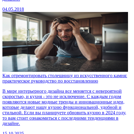
04.05.2018
Как отремонтировать столешницу из искусственного камня:
практическое руководство по восстановлению
В мире интерьерного дизайна все меняется с невероятной
скоростью, и кухня - это не исключение. С каждым годом
появляются новые модные тренды и инновационные идеи,
которые делают нашу кухню функциональной, удобной и
стильной. Если вы планируете обновить кухню в 2024 году,
то вам стоит ознакомиться с последними тенденциями в
дизайне.
15.10.2025