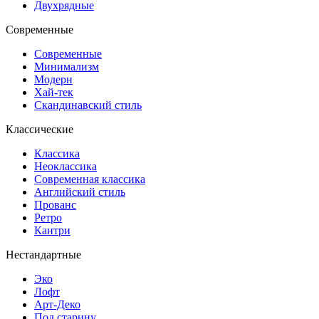
Двухрядные
Современные
Современные
Минимализм
Модерн
Хай-тек
Скандинавский стиль
Классические
Классика
Неоклассика
Современная классика
Английский стиль
Прованс
Ретро
Кантри
Нестандартные
Эко
Лофт
Арт-Деко
Под старину