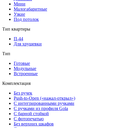
Мини
Малогабаритные
Узкие
Под потолок
Тип квартиры
П-44
Для хрущевки
Тип
Готовые
Модульные
Встроенные
Комплектация
Без ручек
Push-to-Open («нажал-открыл»)
С интегрированными ручками
С ручками из профиля Gola
С барной стойкой
С фотопечатью
Без верхних шкафов