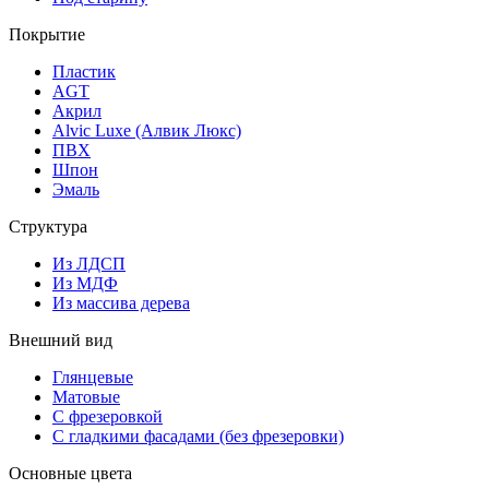
Покрытие
Пластик
AGT
Акрил
Alvic Luxe (Алвик Люкс)
ПВХ
Шпон
Эмаль
Структура
Из ЛДСП
Из МДФ
Из массива дерева
Внешний вид
Глянцевые
Матовые
С фрезеровкой
С гладкими фасадами (без фрезеровки)
Основные цвета