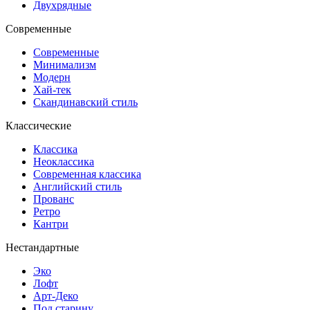
Двухрядные
Современные
Современные
Минимализм
Модерн
Хай-тек
Скандинавский стиль
Классические
Классика
Неоклассика
Современная классика
Английский стиль
Прованс
Ретро
Кантри
Нестандартные
Эко
Лофт
Арт-Деко
Под старину