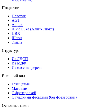
Покрытие
Пластик
AGT
Акрил
Alvic Luxe (Алвик Люкс)
ПВХ
Шпон
Эмаль
Структура
Из ЛДСП
Из МДФ
Из массива дерева
Внешний вид
Глянцевые
Матовые
С фрезеровкой
С гладкими фасадами (без фрезеровки)
Основные цвета