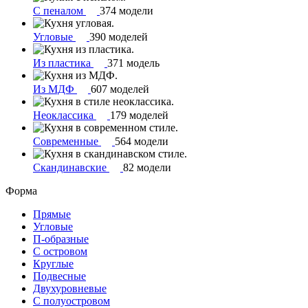
С пеналом
374 модели
Угловые
390 моделей
Из пластика
371 модель
Из МДФ
607 моделей
Неоклассика
179 моделей
Современные
564 модели
Скандинавские
82 модели
Форма
Прямые
Угловые
П-образные
С островом
Круглые
Подвесные
Двухуровневые
С полуостровом