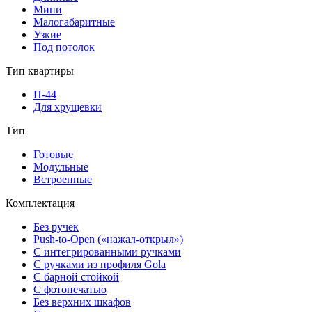
Мини
Малогабаритные
Узкие
Под потолок
Тип квартиры
П-44
Для хрущевки
Тип
Готовые
Модульные
Встроенные
Комплектация
Без ручек
Push-to-Open («нажал-открыл»)
С интегрированными ручками
С ручками из профиля Gola
С барной стойкой
С фотопечатью
Без верхних шкафов