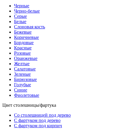
Черные
Черно-белые
Серые
Белые
Слоновая кость
Бежевые
Коричневые
Бордовые
Красные
Розовые
Оранжевые
Желтые
Салатовые
Зеленые
Бирюзовые
Голубые
Синие
Фиолетовые
Цвет столешницы/фартука
Со столешницей под дерево
С фартуком под дерево
С фартуком под кирпич