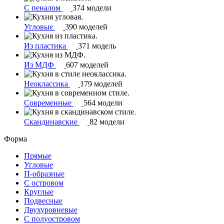
С пеналом
374 модели
Угловые
390 моделей
Из пластика
371 модель
Из МДФ
607 моделей
Неоклассика
179 моделей
Современные
564 модели
Скандинавские
82 модели
Форма
Прямые
Угловые
П-образные
С островом
Круглые
Подвесные
Двухуровневые
С полуостровом