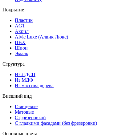
Покрытие
Пластик
AGT
Акрил
Alvic Luxe (Алвик Люкс)
ПВХ
Шпон
Эмаль
Структура
Из ЛДСП
Из МДФ
Из массива дерева
Внешний вид
Глянцевые
Матовые
С фрезеровкой
С гладкими фасадами (без фрезеровки)
Основные цвета