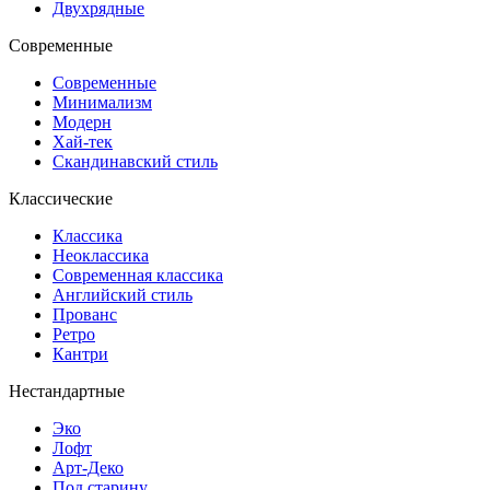
Двухрядные
Современные
Современные
Минимализм
Модерн
Хай-тек
Скандинавский стиль
Классические
Классика
Неоклассика
Современная классика
Английский стиль
Прованс
Ретро
Кантри
Нестандартные
Эко
Лофт
Арт-Деко
Под старину