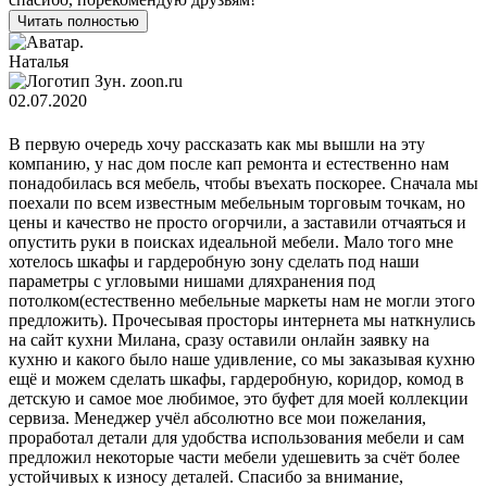
Читать полностью
Наталья
zoon.ru
02.07.2020
В первую очередь хочу рассказать как мы вышли на эту
компанию, у нас дом после кап ремонта и естественно нам
понадобилась вся мебель, чтобы въехать поскорее. Сначала мы
поехали по всем известным мебельным торговым точкам, но
цены и качество не просто огорчили, а заставили отчаяться и
опустить руки в поисках идеальной мебели. Мало того мне
хотелось шкафы и гардеробную зону сделать под наши
параметры с угловыми нишами дляхранения под
потолком(естественно мебельные маркеты нам не могли этого
предложить). Прочесывая просторы интернета мы наткнулись
на сайт кухни Милана, сразу оставили онлайн заявку на
кухню и какого было наше удивление, со мы заказывая кухню
ещё и можем сделать шкафы, гардеробную, коридор, комод в
детскую и самое мое любимое, это буфет для моей коллекции
сервиза. Менеджер учёл абсолютно все мои пожелания,
проработал детали для удобства использования мебели и сам
предложил некоторые части мебели удешевить за счёт более
устойчивых к износу деталей. Спасибо за внимание,