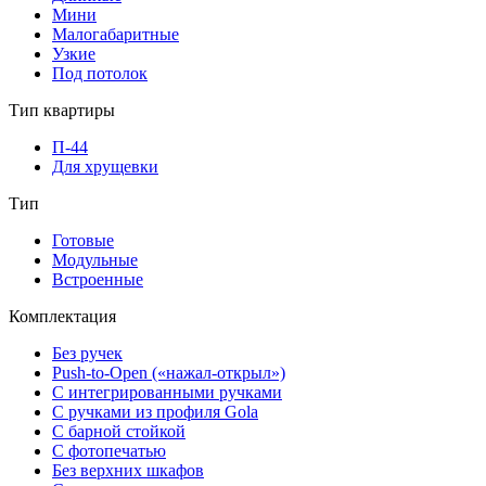
Мини
Малогабаритные
Узкие
Под потолок
Тип квартиры
П-44
Для хрущевки
Тип
Готовые
Модульные
Встроенные
Комплектация
Без ручек
Push-to-Open («нажал-открыл»)
С интегрированными ручками
С ручками из профиля Gola
С барной стойкой
С фотопечатью
Без верхних шкафов