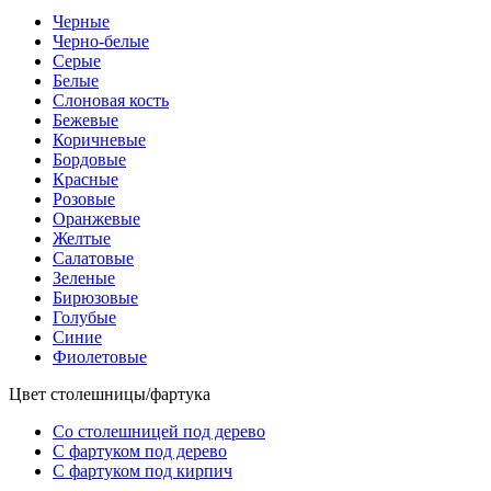
Черные
Черно-белые
Серые
Белые
Слоновая кость
Бежевые
Коричневые
Бордовые
Красные
Розовые
Оранжевые
Желтые
Салатовые
Зеленые
Бирюзовые
Голубые
Синие
Фиолетовые
Цвет столешницы/фартука
Со столешницей под дерево
С фартуком под дерево
С фартуком под кирпич