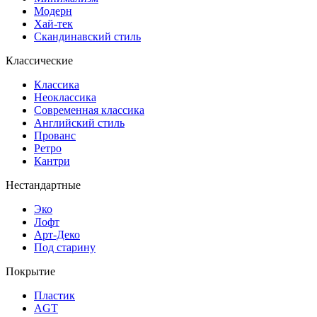
Модерн
Хай-тек
Скандинавский стиль
Классические
Классика
Неоклассика
Современная классика
Английский стиль
Прованс
Ретро
Кантри
Нестандартные
Эко
Лофт
Арт-Деко
Под старину
Покрытие
Пластик
AGT