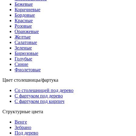
Бежевые
Коричневые
Бордовые
Красные
Розовые
Оранжевые
Желтые
Салатовые
Зеленые
Бирюзовые
Голубые
Синие
Фиолетовые
Цвет столешницы/фартука
Со столешницей под дерево
С фартуком под дерево
С фартуком под кирпич
Структурные цвета
Венге
Зебрано
Под дерево