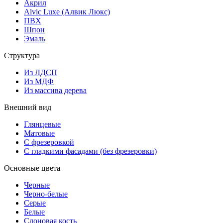
Акрил
Alvic Luxe (Алвик Люкс)
ПВХ
Шпон
Эмаль
Структура
Из ЛДСП
Из МДФ
Из массива дерева
Внешний вид
Глянцевые
Матовые
С фрезеровкой
С гладкими фасадами (без фрезеровки)
Основные цвета
Черные
Черно-белые
Серые
Белые
Слоновая кость