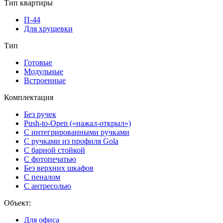
Тип квартиры
П-44
Для хрущевки
Тип
Готовые
Модульные
Встроенные
Комплектация
Без ручек
Push-to-Open («нажал-открыл»)
С интегрированными ручками
С ручками из профиля Gola
С барной стойкой
С фотопечатью
Без верхних шкафов
С пеналом
С антресолью
Объект:
Для офиса