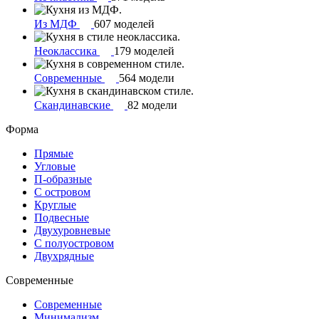
Из МДФ
607 моделей
Неоклассика
179 моделей
Современные
564 модели
Скандинавские
82 модели
Форма
Прямые
Угловые
П-образные
С островом
Круглые
Подвесные
Двухуровневые
С полуостровом
Двухрядные
Современные
Современные
Минимализм