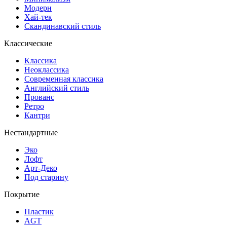
Модерн
Хай-тек
Скандинавский стиль
Классические
Классика
Неоклассика
Современная классика
Английский стиль
Прованс
Ретро
Кантри
Нестандартные
Эко
Лофт
Арт-Деко
Под старину
Покрытие
Пластик
AGT