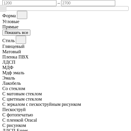
–
Форма
Угловые
Прямые
Показать все
Стиль
Глянцевый
Матовый
Пленка ПВХ
ЛДСП
МДФ
Мдф эмаль
Эмаль
Лакобель
Со стеклом
С матовым стеклом
С цветным стеклом
С зеркалом с пескоструйным рисунком
Пескоструй
С фотопечатью
С пленкой Oracal
С рисунком
ЛДСП Egger