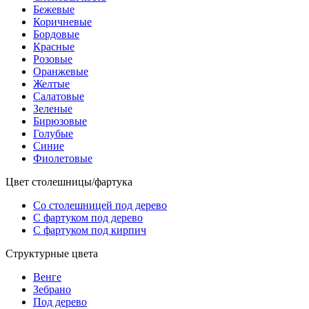
Бежевые
Коричневые
Бордовые
Красные
Розовые
Оранжевые
Желтые
Салатовые
Зеленые
Бирюзовые
Голубые
Синие
Фиолетовые
Цвет столешницы/фартука
Со столешницей под дерево
С фартуком под дерево
С фартуком под кирпич
Структурные цвета
Венге
Зебрано
Под дерево