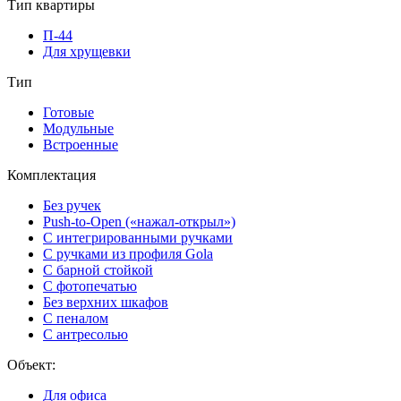
Тип квартиры
П-44
Для хрущевки
Тип
Готовые
Модульные
Встроенные
Комплектация
Без ручек
Push-to-Open («нажал-открыл»)
С интегрированными ручками
С ручками из профиля Gola
С барной стойкой
С фотопечатью
Без верхних шкафов
С пеналом
С антресолью
Объект:
Для офиса