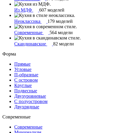
Из МДФ
607 моделей
Неоклассика
179 моделей
Современные
564 модели
Скандинавские
82 модели
Форма
Прямые
Угловые
П-образные
С островом
Круглые
Подвесные
Двухуровневые
С полуостровом
Двухрядные
Современные
Современные
Минимализм