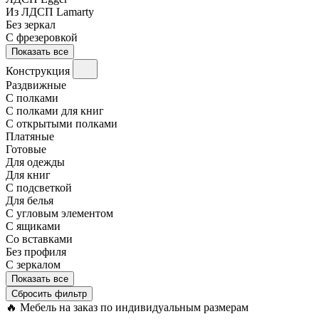
Из ЛДСП Lamarty
Без зеркал
С фрезеровкой
Показать все
Конструкция
Раздвижные
С полками
С полками для книг
С открытыми полками
Платяные
Готовые
Для одежды
Для книг
С подсветкой
Для белья
С угловым элементом
С ящиками
Со вставками
Без профиля
С зеркалом
Показать все
Сбросить фильтр
🔥
Мебель на заказ по индивидуальным размерам