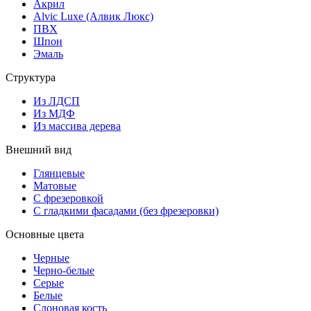
Акрил
Alvic Luxe (Алвик Люкс)
ПВХ
Шпон
Эмаль
Структура
Из ЛДСП
Из МДФ
Из массива дерева
Внешний вид
Глянцевые
Матовые
С фрезеровкой
С гладкими фасадами (без фрезеровки)
Основные цвета
Черные
Черно-белые
Серые
Белые
Слоновая кость