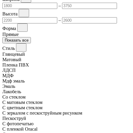
–
Высота
–
Форма
Прямые
Показать все
Стиль
Глянцевый
Матовый
Пленка ПВХ
ЛДСП
МДФ
Мдф эмаль
Эмаль
Лакобель
Со стеклом
С матовым стеклом
С цветным стеклом
С зеркалом с пескоструйным рисунком
Пескоструй
С фотопечатью
С пленкой Oracal