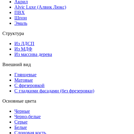
Акрил
Alvic Luxe (Алвик Люкс)
ПВХ
Шпон
Эмаль
Структура
Из ЛДСП
Из МДФ
Из массива дерева
Внешний вид
Глянцевые
Матовые
С фрезеровкой
С гладкими фасадами (без фрезеровки)
Основные цвета
Черные
Черно-белые
Серые
Белые
Слоновая кость