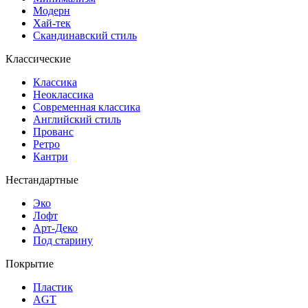
Модерн
Хай-тек
Скандинавский стиль
Классические
Классика
Неоклассика
Современная классика
Английский стиль
Прованс
Ретро
Кантри
Нестандартные
Эко
Лофт
Арт-Деко
Под старину
Покрытие
Пластик
AGT