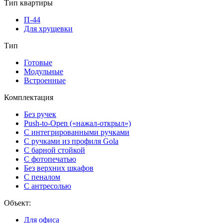
Тип квартиры
П-44
Для хрущевки
Тип
Готовые
Модульные
Встроенные
Комплектация
Без ручек
Push-to-Open («нажал-открыл»)
С интегрированными ручками
С ручками из профиля Gola
С барной стойкой
С фотопечатью
Без верхних шкафов
С пеналом
С антресолью
Объект:
Для офиса