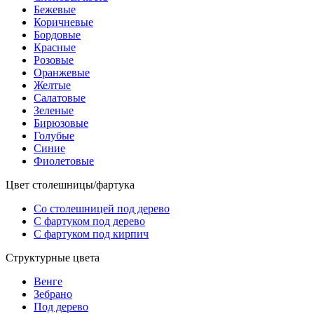
Бежевые
Коричневые
Бордовые
Красные
Розовые
Оранжевые
Желтые
Салатовые
Зеленые
Бирюзовые
Голубые
Синие
Фиолетовые
Цвет столешницы/фартука
Со столешницей под дерево
С фартуком под дерево
С фартуком под кирпич
Структурные цвета
Венге
Зебрано
Под дерево