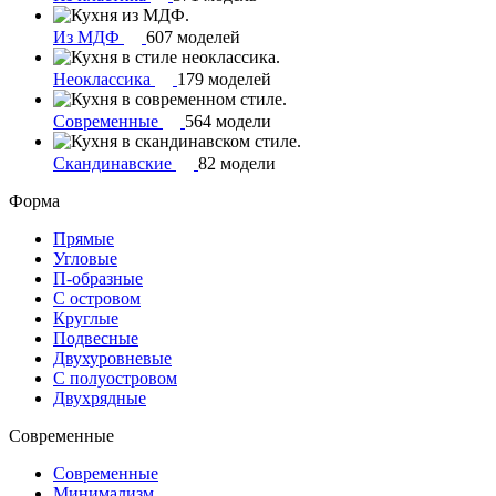
Из МДФ
607 моделей
Неоклассика
179 моделей
Современные
564 модели
Скандинавские
82 модели
Форма
Прямые
Угловые
П-образные
С островом
Круглые
Подвесные
Двухуровневые
С полуостровом
Двухрядные
Современные
Современные
Минимализм