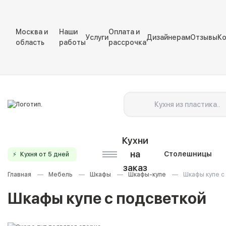
Москва и
Наши
Оплата и
Услуги
Дизайнерам
Отзывы
Ко
область
работы
рассрочка
Кухни
на
Столешницы
⚡
Кухня от 5 дней
заказ
Главная
Мебель
Шкафы
Шкафы-купе
Шкафы купе с
Шкафы купе с подсветкой