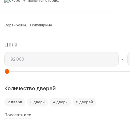
Сортировка:
Популярные
Популярные
Цена
Сначала
дешевле
Сначала
–
дороже
Количество дверей
2 двери
3 двери
4 двери
5 дверей
Показать все