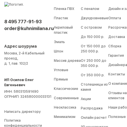
Пленка ПВХ
С пеналом
Дизайн и 
Пластик
Двухуровневые
Оплата
8 495 777-91-93
Акриловый
С островом
Рассрочка
order@kuhnimilana.ru
пластик
До 150 000 р.
Доставка
Эмаль
Адрес шоурума
От 150 000 до
Сборка
Шпон
250 000 р.
Москва, 2-й Кабельный
Гарантия
проезд,
Массив дерева
От 250 000 до
д. 1, пав. 102/2
Дизайнер
350 000 р.
Угловые
Контакты
От 350 000 р.
Прямые
ИП Осипов Олег
О компани
Столешницы из
Евгеньевич
Классические
камня
ИНН: 580313591490
Отзывы на
ОГРНИП: 324580000033131
Современные
клиентов
Акции
Неоклассика
Наши раб
Распродажа
Написать директору
Минимализм
Полезные 
Онлайн расчет
Политика
конфиденциальности