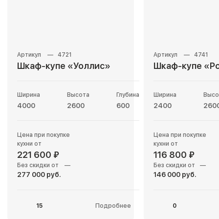
4721
4741
Шкаф-купе «Уоллис»
Шкаф-купе «Р
Ширина
Высота
Глубина
Ширина
Высо
4000
2600
600
2400
260
Цена при покупке
Цена при покупке
кухни от
кухни от
221 600 ₽
116 800 ₽
Без скидки от
—
Без скидки от
—
277 000 руб.
146 000 руб.
15
Подробнее
0