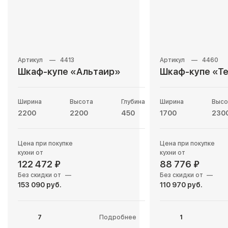
4413
4460
Шкаф-купе «Альтаир»
Шкаф-купе «Т
Ширина
Высота
Глубина
Ширина
Высо
2200
2200
450
1700
230
Цена при покупке
Цена при покупке
кухни от
кухни от
122 472 ₽
88 776 ₽
Без скидки от
—
Без скидки от
—
153 090 руб.
110 970 руб.
7
Подробнее
1