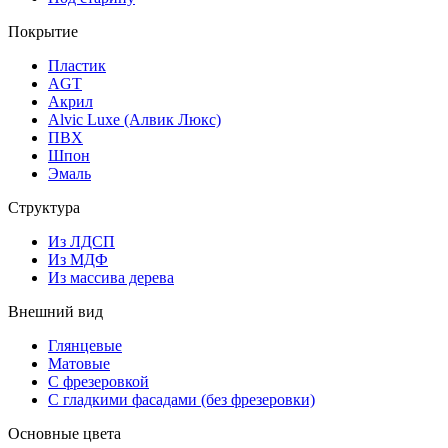
Покрытие
Пластик
AGT
Акрил
Alvic Luxe (Алвик Люкс)
ПВХ
Шпон
Эмаль
Структура
Из ЛДСП
Из МДФ
Из массива дерева
Внешний вид
Глянцевые
Матовые
С фрезеровкой
С гладкими фасадами (без фрезеровки)
Основные цвета