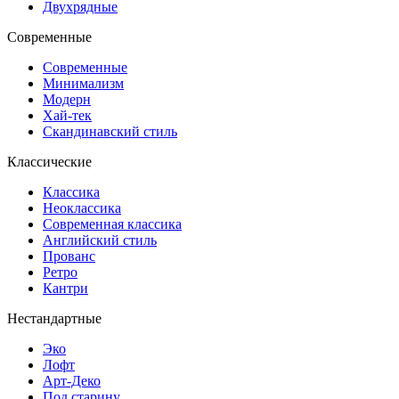
Двухрядные
Современные
Современные
Минимализм
Модерн
Хай-тек
Скандинавский стиль
Классические
Классика
Неоклассика
Современная классика
Английский стиль
Прованс
Ретро
Кантри
Нестандартные
Эко
Лофт
Арт-Деко
Под старину