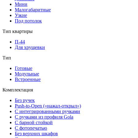
Мини
Малогабаритные
Узкие
Под потолок
Тип квартиры
П-44
Для хрущевки
Тип
Готовые
Модульные
Встроенные
Комплектация
Без ручек
Push-to-Open («нажал-открыл»)
С интегрированными ручками
С ручками из профиля Gola
С барной стойкой
С фотопечатью
Без верхних шкафов