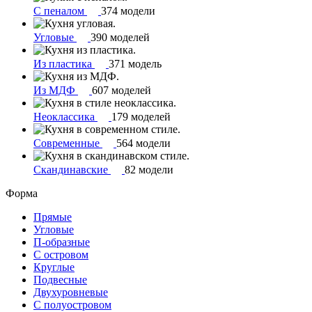
С пеналом
374 модели
Угловые
390 моделей
Из пластика
371 модель
Из МДФ
607 моделей
Неоклассика
179 моделей
Современные
564 модели
Скандинавские
82 модели
Форма
Прямые
Угловые
П-образные
С островом
Круглые
Подвесные
Двухуровневые
С полуостровом