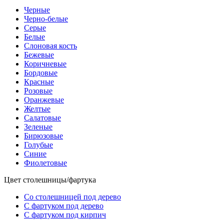
Черные
Черно-белые
Серые
Белые
Слоновая кость
Бежевые
Коричневые
Бордовые
Красные
Розовые
Оранжевые
Желтые
Салатовые
Зеленые
Бирюзовые
Голубые
Синие
Фиолетовые
Цвет столешницы/фартука
Со столешницей под дерево
С фартуком под дерево
С фартуком под кирпич