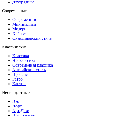
Двухрядные
Современные
Современные
Минимализм
Модерн
Хай-тек
Скандинавский стиль
Классические
Классика
Неоклассика
Современная классика
Английский стиль
Прованс
Ретро
Кантри
Нестандартные
Эко
Лофт
Арт-Деко
Под старину