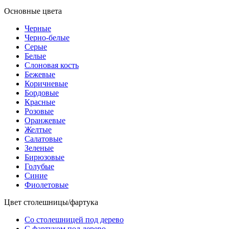
Основные цвета
Черные
Черно-белые
Серые
Белые
Слоновая кость
Бежевые
Коричневые
Бордовые
Красные
Розовые
Оранжевые
Желтые
Салатовые
Зеленые
Бирюзовые
Голубые
Синие
Фиолетовые
Цвет столешницы/фартука
Со столешницей под дерево
С фартуком под дерево