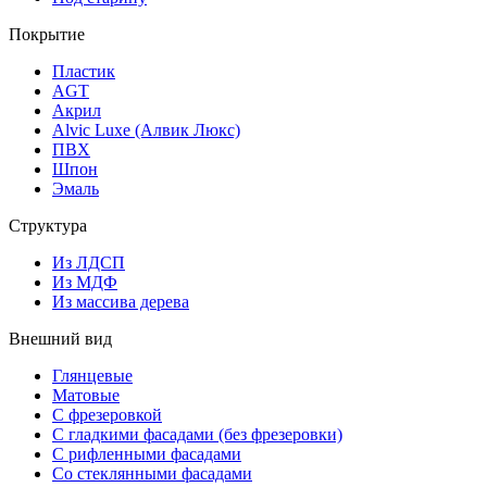
Покрытие
Пластик
AGT
Акрил
Alvic Luxe (Алвик Люкс)
ПВХ
Шпон
Эмаль
Структура
Из ЛДСП
Из МДФ
Из массива дерева
Внешний вид
Глянцевые
Матовые
С фрезеровкой
С гладкими фасадами (без фрезеровки)
С рифленными фасадами
Со стеклянными фасадами