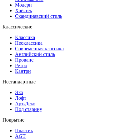
Модерн
Хай-тек
Скандинавский стиль
Классические
Классика
Неоклассика
Современная классика
Английский стиль
Прованс
Ретро
Кантри
Нестандартные
Эко
Лофт
Арт-Деко
Под старину
Покрытие
Пластик
AGT