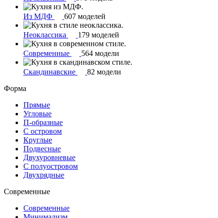
Из МДФ
607 моделей
Неоклассика
179 моделей
Современные
564 модели
Скандинавские
82 модели
Форма
Прямые
Угловые
П-образные
С островом
Круглые
Подвесные
Двухуровневые
С полуостровом
Двухрядные
Современные
Современные
Минимализм