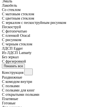
Эмаль
Лакобель
Со стеклом
С матовым стеклом
С цветным стеклом
С зеркалом с пескоструйным рисунком
Пескоструй
С фотопечатью
С пленкой Oracal
С рисунком
С черным стеклом
ЛДСП Egger
Из ЛДСП Lamarty
Без зеркал
С фрезеровкой
Показать все
Конструкция
Раздвижные
С комодом внутри
С полками
С полками для книг
С открытыми полками
Платяные
Готовые