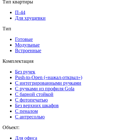
Тип квартиры
П-44
Для хрущевки
Тип
Готовые
Модульные
Встроенные
Комплектация
Без ручек
Push-to-Open («нажал-открыл»)
С интегрированными ручками
С ручками из профиля Gola
С барной стойкой
С фотопечатью
Без верхних шкафов
С пеналом
С антресолью
Объект:
Для офиса