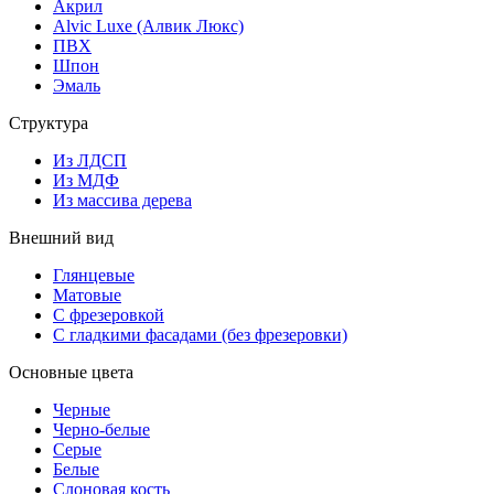
Акрил
Alvic Luxe (Алвик Люкс)
ПВХ
Шпон
Эмаль
Структура
Из ЛДСП
Из МДФ
Из массива дерева
Внешний вид
Глянцевые
Матовые
С фрезеровкой
С гладкими фасадами (без фрезеровки)
Основные цвета
Черные
Черно-белые
Серые
Белые
Слоновая кость