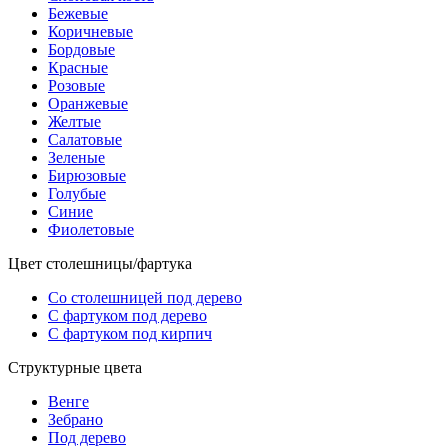
Бежевые
Коричневые
Бордовые
Красные
Розовые
Оранжевые
Желтые
Салатовые
Зеленые
Бирюзовые
Голубые
Синие
Фиолетовые
Цвет столешницы/фартука
Со столешницей под дерево
С фартуком под дерево
С фартуком под кирпич
Структурные цвета
Венге
Зебрано
Под дерево