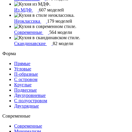
Из МДФ
607 моделей
Неоклассика
179 моделей
Современные
564 модели
Скандинавские
82 модели
Форма
Прямые
Угловые
П-образные
С островом
Круглые
Подвесные
Двухуровневые
С полуостровом
Двухрядные
Современные
Современные
Минимализм