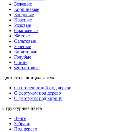
Бежевые
Коричневые
Бордовые
Красные
Розовые
Оранжевые
Желтые
Салатовые
Зеленые
Бирюзовые
Голубые
Синие
Фиолетовые
Цвет столешницы/фартука
Со столешницей под дерево
С фартуком под дерево
С фартуком под кирпич
Структурные цвета
Венге
Зебрано
Под дерево