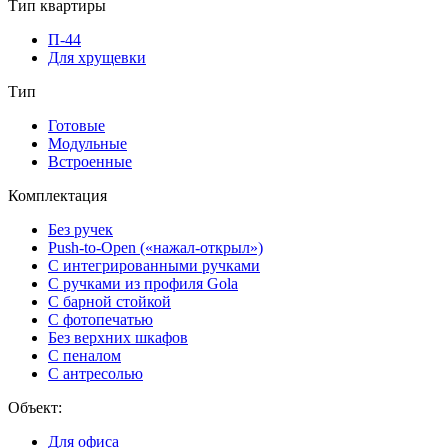
Тип квартиры
П-44
Для хрущевки
Тип
Готовые
Модульные
Встроенные
Комплектация
Без ручек
Push-to-Open («нажал-открыл»)
С интегрированными ручками
С ручками из профиля Gola
С барной стойкой
С фотопечатью
Без верхних шкафов
С пеналом
С антресолью
Объект:
Для офиса