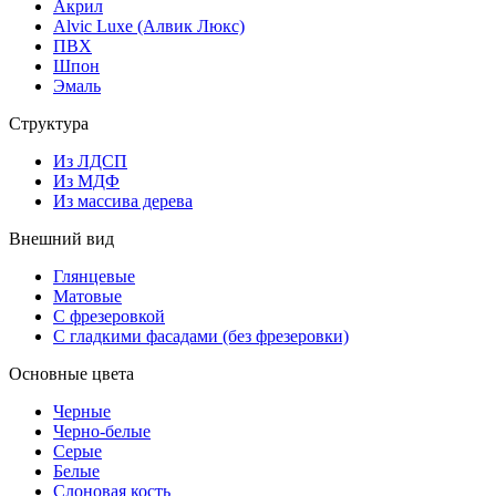
Акрил
Alvic Luxe (Алвик Люкс)
ПВХ
Шпон
Эмаль
Структура
Из ЛДСП
Из МДФ
Из массива дерева
Внешний вид
Глянцевые
Матовые
С фрезеровкой
С гладкими фасадами (без фрезеровки)
Основные цвета
Черные
Черно-белые
Серые
Белые
Слоновая кость