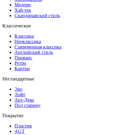
Модерн
Хай-тек
Скандинавский стиль
Классические
Классика
Неоклассика
Современная классика
Английский стиль
Прованс
Ретро
Кантри
Нестандартные
Эко
Лофт
Арт-Деко
Под старину
Покрытие
Пластик
AGT