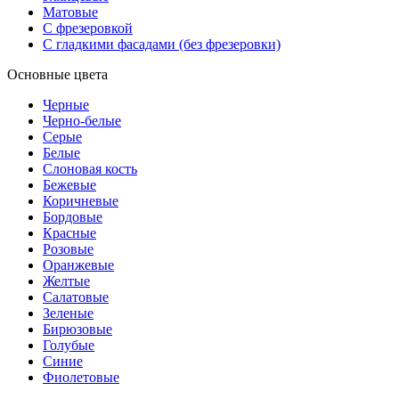
Матовые
С фрезеровкой
С гладкими фасадами (без фрезеровки)
Основные цвета
Черные
Черно-белые
Серые
Белые
Слоновая кость
Бежевые
Коричневые
Бордовые
Красные
Розовые
Оранжевые
Желтые
Салатовые
Зеленые
Бирюзовые
Голубые
Синие
Фиолетовые