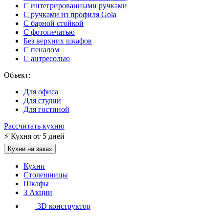
С интегрированными ручками
С ручками из профиля Gola
С барной стойкой
С фотопечатью
Без верхних шкафов
С пеналом
С антресолью
Объект:
Для офиса
Для студии
Для гостиной
Рассчитать кухню
⚡
Кухня от 5 дней
Кухни на заказ
Кухни
Столешницы
Шкафы
3
Акции
3D конструктор