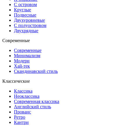
С островом
Круглые
Подвесные
Двухуровневые
С полуостровом
Двухрядные
Современные
Современные
Минимализм
Модерн
Хай-тек
Скандинавский стиль
Классические
Классика
Неоклассика
Современная классика
Английский стиль
Прованс
Ретро
Кантри