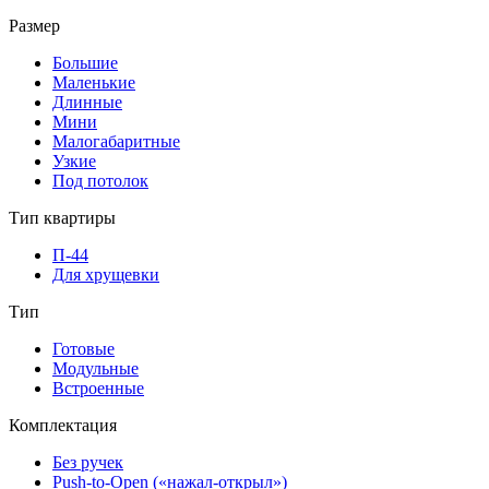
Размер
Большие
Маленькие
Длинные
Мини
Малогабаритные
Узкие
Под потолок
Тип квартиры
П-44
Для хрущевки
Тип
Готовые
Модульные
Встроенные
Комплектация
Без ручек
Push-to-Open («нажал-открыл»)