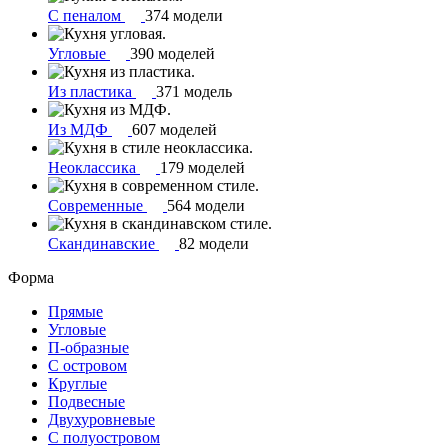
С пеналом
374 модели
Угловые
390 моделей
Из пластика
371 модель
Из МДФ
607 моделей
Неоклассика
179 моделей
Современные
564 модели
Скандинавские
82 модели
Форма
Прямые
Угловые
П-образные
С островом
Круглые
Подвесные
Двухуровневые
С полуостровом