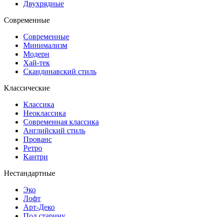
Двухрядные
Современные
Современные
Минимализм
Модерн
Хай-тек
Скандинавский стиль
Классические
Классика
Неоклассика
Современная классика
Английский стиль
Прованс
Ретро
Кантри
Нестандартные
Эко
Лофт
Арт-Деко
Под старину