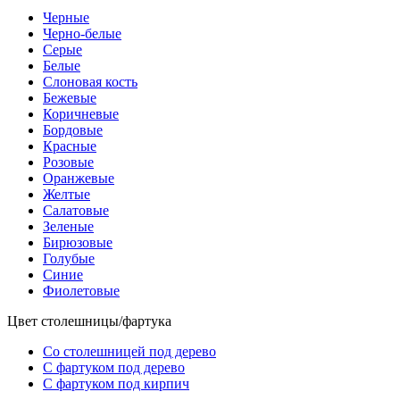
Черные
Черно-белые
Серые
Белые
Слоновая кость
Бежевые
Коричневые
Бордовые
Красные
Розовые
Оранжевые
Желтые
Салатовые
Зеленые
Бирюзовые
Голубые
Синие
Фиолетовые
Цвет столешницы/фартука
Со столешницей под дерево
С фартуком под дерево
С фартуком под кирпич