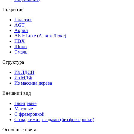
Покрытие
Пластик
AGT
Акрил
Alvic Luxe (Алвик Люкс)
ПВХ
Шпон
Эмаль
Структура
Из ЛДСП
Из МДФ
Из массива дерева
Внешний вид
Глянцевые
Матовые
С фрезеровкой
С гладкими фасадами (без фрезеровки)
Основные цвета