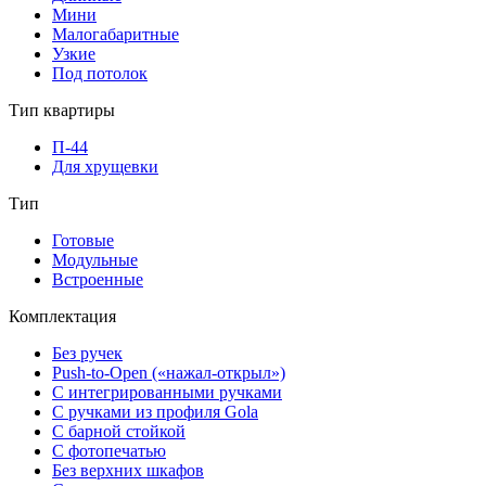
Мини
Малогабаритные
Узкие
Под потолок
Тип квартиры
П-44
Для хрущевки
Тип
Готовые
Модульные
Встроенные
Комплектация
Без ручек
Push-to-Open («нажал-открыл»)
С интегрированными ручками
С ручками из профиля Gola
С барной стойкой
С фотопечатью
Без верхних шкафов