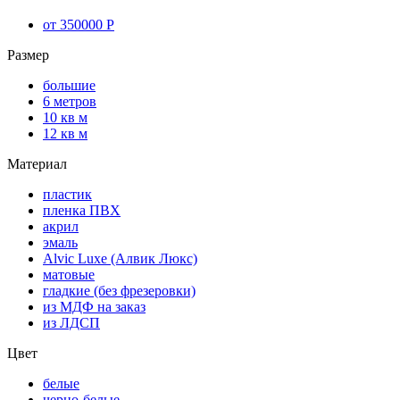
от 350000 Р
Размер
большие
6 метров
10 кв м
12 кв м
Материал
пластик
пленка ПВХ
акрил
эмаль
Alvic Luxe (Алвик Люкс)
матовые
гладкие (без фрезеровки)
из МДФ на заказ
из ЛДСП
Цвет
белые
черно-белые