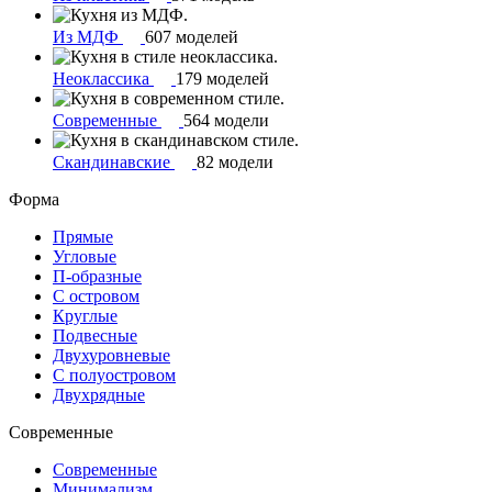
Из МДФ
607 моделей
Неоклассика
179 моделей
Современные
564 модели
Скандинавские
82 модели
Форма
Прямые
Угловые
П-образные
С островом
Круглые
Подвесные
Двухуровневые
С полуостровом
Двухрядные
Современные
Современные
Минимализм