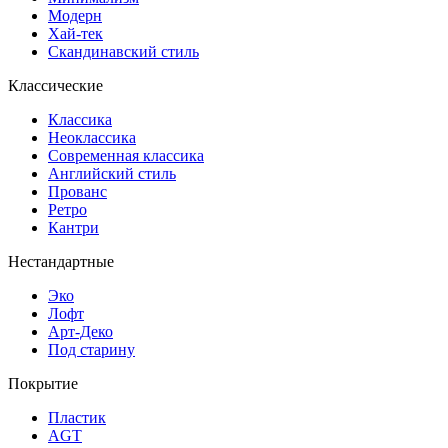
Модерн
Хай-тек
Скандинавский стиль
Классические
Классика
Неоклассика
Современная классика
Английский стиль
Прованс
Ретро
Кантри
Нестандартные
Эко
Лофт
Арт-Деко
Под старину
Покрытие
Пластик
AGT