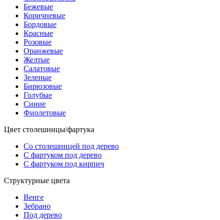
Бежевые
Коричневые
Бордовые
Красные
Розовые
Оранжевые
Желтые
Салатовые
Зеленые
Бирюзовые
Голубые
Синие
Фиолетовые
Цвет столешницы/фартука
Со столешницей под дерево
С фартуком под дерево
С фартуком под кирпич
Структурные цвета
Венге
Зебрано
Под дерево