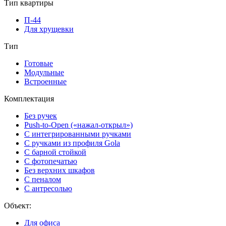
Тип квартиры
П-44
Для хрущевки
Тип
Готовые
Модульные
Встроенные
Комплектация
Без ручек
Push-to-Open («нажал-открыл»)
С интегрированными ручками
С ручками из профиля Gola
С барной стойкой
С фотопечатью
Без верхних шкафов
С пеналом
С антресолью
Объект:
Для офиса