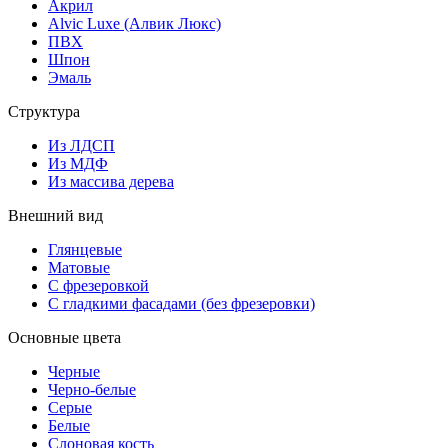
Акрил
Alvic Luxe (Алвик Люкс)
ПВХ
Шпон
Эмаль
Структура
Из ЛДСП
Из МДФ
Из массива дерева
Внешний вид
Глянцевые
Матовые
С фрезеровкой
С гладкими фасадами (без фрезеровки)
Основные цвета
Черные
Черно-белые
Серые
Белые
Слоновая кость